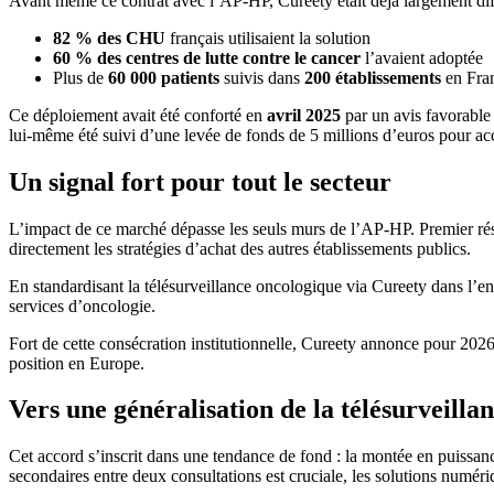
Avant même ce contrat avec l’AP-HP, Cureety était déjà largement dif
82 % des CHU
français utilisaient la solution
60 % des centres de lutte contre le cancer
l’avaient adoptée
Plus de
60 000 patients
suivis dans
200 établissements
en Fran
Ce déploiement avait été conforté en
avril 2025
par un avis favorable
lui-même été suivi d’une levée de fonds de 5 millions d’euros pour accé
Un signal fort pour tout le secteur
L’impact de ce marché dépasse les seuls murs de l’AP-HP. Premier résea
directement les stratégies d’achat des autres établissements publics.
En standardisant la télésurveillance oncologique via Cureety dans l’e
services d’oncologie.
Fort de cette consécration institutionnelle, Cureety annonce pour 20
position en Europe.
Vers une généralisation de la télésurveilla
Cet accord s’inscrit dans une tendance de fond : la montée en puissanc
secondaires entre deux consultations est cruciale, les solutions numé