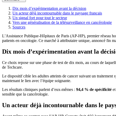
Dix mois d’expérimentation avant la décision
Un acteur déjà incontournable dans le paysage français
Un signal fort pour tout le secteur
Vers une généralisation de la télésurveillance en cancérologie
Sources
L’Assistance Publique-Hôpitaux de Paris (AP-HP), premier réseau hospi
patients en oncologie. Ce marché à attributaire unique, annoncé fin m
Dix mois d’expérimentation avant la décis
Ce choix repose sur une phase de test de dix mois, au cours de laquelle
de Techcare.
Le dispositif cible les adultes atteints de cancer suivant un traitement
maintenant le lien avec l’équipe soignante.
Les résultats cliniques parlent d’eux-mêmes :
94,4 % de spécificité
e
sensible que la cancérologie.
Un acteur déjà incontournable dans le pay