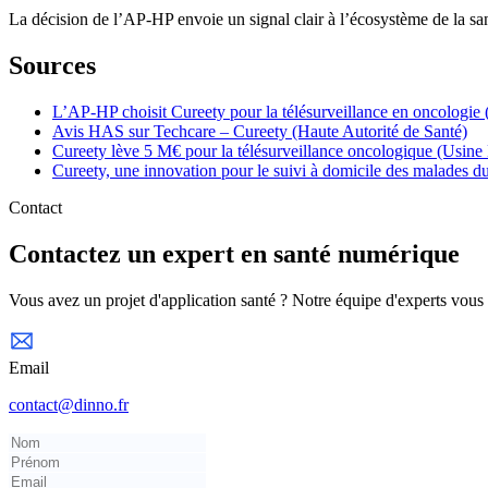
La décision de l’AP-HP envoie un signal clair à l’écosystème de la san
Sources
L’AP-HP choisit Cureety pour la télésurveillance en oncologie
Avis HAS sur Techcare – Cureety (Haute Autorité de Santé)
Cureety lève 5 M€ pour la télésurveillance oncologique (Usine 
Cureety, une innovation pour le suivi à domicile des malades
Contact
Contactez un expert en santé numérique
Vous avez un projet d'application santé ? Notre équipe d'experts vou
Email
contact@dinno.fr