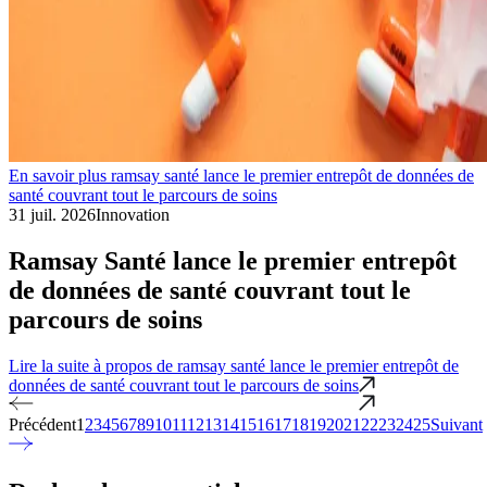
En savoir plus ramsay santé lance le premier entrepôt de données de
santé couvrant tout le parcours de soins
31 juil. 2026
Innovation
Ramsay Santé lance le premier entrepôt
de données de santé couvrant tout le
parcours de soins
Lire la suite
à propos de ramsay santé lance le premier entrepôt de
données de santé couvrant tout le parcours de soins
Précédent
1
2
3
4
5
6
7
8
9
10
11
12
13
14
15
16
17
18
19
20
21
22
23
24
25
Suivant