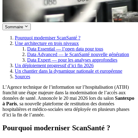
Sommaire
Pourquoi moderniser ScanSanté ?
Une architecture en trois niveaux
Data Essential — l’open data pour tous
Data Advanced — le ScanSanté nouvelle génération
Data Expert — pour les analyses approfondies
Un déploiement progressif d’ici fin 2026
Un chantier dans la dynamique nationale et européenne
Sources
L’Agence technique de l’information sur l’hospitalisation (ATIH)
franchit une étape majeure dans la modernisation de l’accès aux
données de santé. Annoncée le 20 mai 2026 lors du salon
Santexpo
à Paris
, sa nouvelle plateforme de restitution des données
hospitalières et médico-sociales sera déployée en plusieurs phases
d’ici la fin de l’année.
Pourquoi moderniser ScanSanté ?