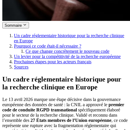
Sommaire
Un cadre réglementaire historique pour la recherche clinique
en Europe
Pourquoi ce code était-il nécessaire ?
Ce que change concrètement le nouveau code
Un levier pour la compétitivité de la recherche européenne
Prochaines étapes pour les acteurs français
Sources
Un cadre réglementaire historique pour
la recherche clinique en Europe
Le 13 avril 2026 marque une étape décisive dans la gouvernance
européenne des données de santé : la CNIL a approuvé le
premier
code de conduite RGPD transnational
spécifiquement élaboré
pour le secteur de la recherche clinique. Validé et reconnu dans
l’ensemble des
27 États membres de l’Union européenne
, ce code
représente une rupture avec la fragmentation réglementaire qui