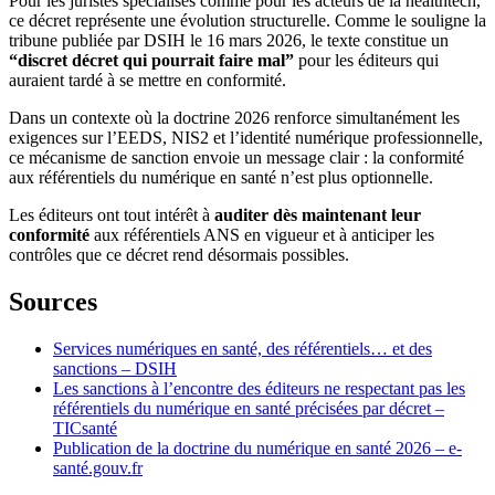
Pour les juristes spécialisés comme pour les acteurs de la healthtech,
ce décret représente une évolution structurelle. Comme le souligne la
tribune publiée par DSIH le 16 mars 2026, le texte constitue un
“discret décret qui pourrait faire mal”
pour les éditeurs qui
auraient tardé à se mettre en conformité.
Dans un contexte où la doctrine 2026 renforce simultanément les
exigences sur l’EEDS, NIS2 et l’identité numérique professionnelle,
ce mécanisme de sanction envoie un message clair : la conformité
aux référentiels du numérique en santé n’est plus optionnelle.
Les éditeurs ont tout intérêt à
auditer dès maintenant leur
conformité
aux référentiels ANS en vigueur et à anticiper les
contrôles que ce décret rend désormais possibles.
Sources
Services numériques en santé, des référentiels… et des
sanctions – DSIH
Les sanctions à l’encontre des éditeurs ne respectant pas les
référentiels du numérique en santé précisées par décret –
TICsanté
Publication de la doctrine du numérique en santé 2026 – e-
santé.gouv.fr