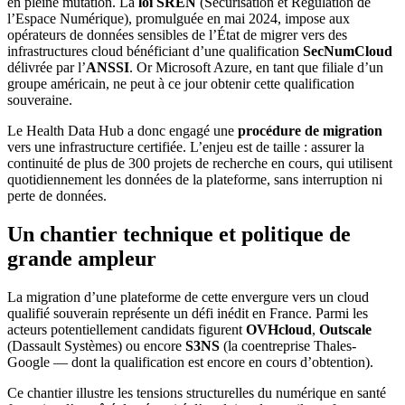
en pleine mutation. La
loi SREN
(Sécurisation et Régulation de
l’Espace Numérique), promulguée en mai 2024, impose aux
opérateurs de données sensibles de l’État de migrer vers des
infrastructures cloud bénéficiant d’une qualification
SecNumCloud
délivrée par l’
ANSSI
. Or Microsoft Azure, en tant que filiale d’un
groupe américain, ne peut à ce jour obtenir cette qualification
souveraine.
Le Health Data Hub a donc engagé une
procédure de migration
vers une infrastructure certifiée. L’enjeu est de taille : assurer la
continuité de plus de 300 projets de recherche en cours, qui utilisent
quotidiennement les données de la plateforme, sans interruption ni
perte de données.
Un chantier technique et politique de
grande ampleur
La migration d’une plateforme de cette envergure vers un cloud
qualifié souverain représente un défi inédit en France. Parmi les
acteurs potentiellement candidats figurent
OVHcloud
,
Outscale
(Dassault Systèmes) ou encore
S3NS
(la coentreprise Thales-
Google — dont la qualification est encore en cours d’obtention).
Ce chantier illustre les tensions structurelles du numérique en santé