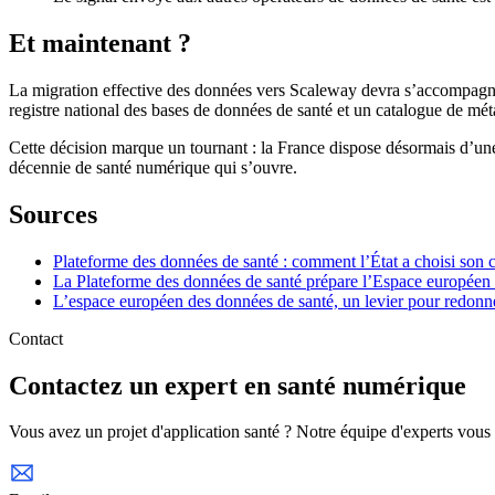
Et maintenant ?
La migration effective des données vers Scaleway devra s’accompagn
registre national des bases de données de santé et un catalogue de mét
Cette décision marque un tournant : la France dispose désormais d’une 
décennie de santé numérique qui s’ouvre.
Sources
Plateforme des données de santé : comment l’État a choisi son 
La Plateforme des données de santé prépare l’Espace européen 
L’espace européen des données de santé, un levier pour redonne
Contact
Contactez un expert en santé numérique
Vous avez un projet d'application santé ? Notre équipe d'experts vou