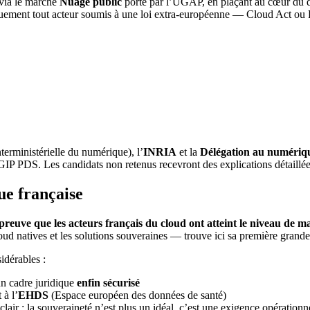
 via le marché
Nuage public
porté par l’UGAP, en plaçant au cœur du di
iquement tout acteur soumis à une loi extra-européenne — Cloud Act ou FI
terministérielle du numérique), l’
INRIA
et la
Délégation au numériq
GIP PDS. Les candidats non retenus recevront des explications détaillé
ue française
preuve que les acteurs français du cloud ont atteint le niveau de m
loud natives et les solutions souveraines — trouve ici sa première grande
idérables :
n cadre juridique
enfin sécurisé
 à l’
EHDS
(Espace européen des données de santé)
lair : la souveraineté n’est plus un idéal, c’est une exigence opérationn