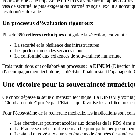
Pour sortir de cette impasse, le GIP PDS a structuré un appel d’offres
visa de sécurité, le plus exigeant du marché français, exclut automat
les données de santé.
Un processus d’évaluation rigoureux
Plus de
350 critères techniques
ont guidé la sélection, couvrant :
La sécurité et la résilience des infrastructures
Les performances des services cloud
La conformité aux exigences de souveraineté numérique
Trois institutions ont collaboré au processus : la
DINUM
(Direction in
d’accompagnement technique, la décision finale restant l’apanage du 
Une victoire pour la souveraineté numériq
Ce choix dépasse la seule dimension technique. La DINUM y voit la
“Cloud au centre” portée par l’État — qui favorise les architectures c
Pour l’écosystème de la recherche médicale, les implications sont cons
Les chercheurs pourront accéder aux données de la PDS dans u
La France se met en ordre de marche pour participer pleinement
Le signal envoyé aux autres opérateurs de données de santé est c