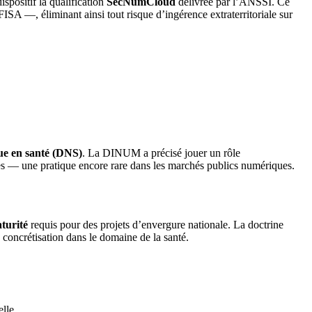
spositif la qualification
SecNumCloud
délivrée par l’ANSSI. Ce
SA —, éliminant ainsi tout risque d’ingérence extraterritoriale sur
ue en santé (DNS)
. La DINUM a précisé jouer un rôle
es — une pratique encore rare dans les marchés publics numériques.
aturité
requis pour des projets d’envergure nationale. La doctrine
 concrétisation dans le domaine de la santé.
elle