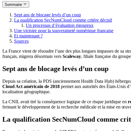
Sommaire
Sept ans de blocage levés d’un coup
La qualification SecNumCloud comme critère décisif
Un processus d’évaluation rigoureux
Une victoire pour la souveraineté numérique française
Et maintenant ?
Sources
La France vient de résoudre l’une des plus longues impasses de sa str
français, migrera désormais vers
Scaleway
, filiale française du grou
Sept ans de blocage levés d’un coup
Depuis sa création, la PDS (anciennement Health Data Hub) héberge
Cloud Act américain de 2018
permet aux autorités des États-Unis d’e
localisation géographique.
La CNIL avait tiré la conséquence logique de ce risque juridique en
r
freinant le développement de la recherche médicale et la mise en œu
La qualification SecNumCloud comme critè