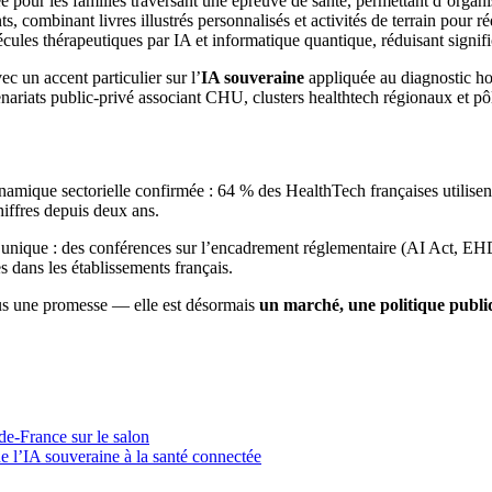
 pour les familles traversant une épreuve de santé, permettant d’organise
, combinant livres illustrés personnalisés et activités de terrain pour ré
cules thérapeutiques par IA et informatique quantique, réduisant signif
c un accent particulier sur l’
IA souveraine
appliquée au diagnostic hos
enariats public-privé associant CHU, clusters healthtech régionaux et pôl
ique sectorielle confirmée : 64 % des HealthTech françaises utilisent d
hiffres depuis deux ans.
unique : des conférences sur l’encadrement réglementaire (AI Act, EHDS)
s dans les établissements français.
lus une promesse — elle est désormais
un marché, une politique publiqu
de-France sur le salon
e l’IA souveraine à la santé connectée