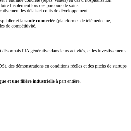
r l’entraide concrète (repas, visites) en cas d’hospitalisation.
duire l’isolement lors des parcours de soins.
icativement les délais et coûts de développement.
pitalier et la
santé connectée
(plateformes de télémédecine,
es de compétitivité.
ésormais l’IA générative dans leurs activités, et les investissements
, des démonstrations en conditions réelles et des pitchs de startups
e et une filière industrielle
à part entière.