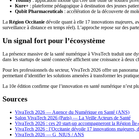
Younify
: application mobile qui crée une bulle de soutien privée
Kure+
: plateforme pédagogique à destination des jeunes patients
Qubit Pharmaceuticals
: accélération de la découverte de molé
La
Région Occitanie
dévoile quant à elle 17 innovations majeures, ave
surveillance à distance en temps réel). L’approche repose sur des part
Un signal fort pour l’écosystème
La présence massive de la santé numérique à VivaTech traduit une dynam
dans les startups de santé connectée affichent une croissance à deux c
Pour les professionnels du secteur, VivaTech 2026 offre un panorama 
permettant d’identifier les solutions amenées à transformer les pratique
La 10e édition confirme que l’innovation en santé numérique n’est p
Sources
VivaTech 2026 — Agence du Numérique en Santé (ANS)
Salon VivaTech 2026 (Paris) — La Veille Acteurs de Santé
VivaTech 2026 : ces 20 start-up accompagneront la Région Île-
VivaTech 2026 : l’Occitanie dévoile 17 innovations majeures, d
VivaTech 2026 — G_NIUS / ANS