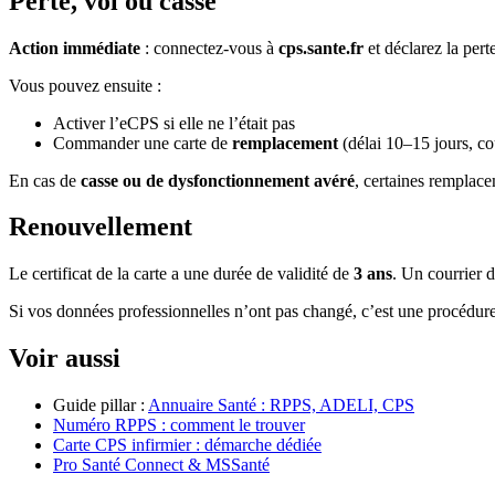
Perte, vol ou casse
Action immédiate
: connectez-vous à
cps.sante.fr
et déclarez la pert
Vous pouvez ensuite :
Activer l’eCPS si elle ne l’était pas
Commander une carte de
remplacement
(délai 10–15 jours, co
En cas de
casse ou de dysfonctionnement avéré
, certaines remplace
Renouvellement
Le certificat de la carte a une durée de validité de
3 ans
. Un courrier 
Si vos données professionnelles n’ont pas changé, c’est une procédure
Voir aussi
Guide pillar :
Annuaire Santé : RPPS, ADELI, CPS
Numéro RPPS : comment le trouver
Carte CPS infirmier : démarche dédiée
Pro Santé Connect & MSSanté