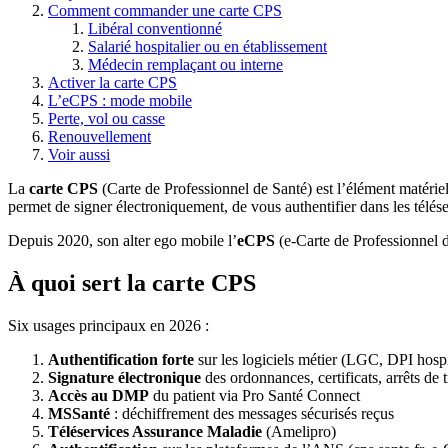
Comment commander une carte CPS
Libéral conventionné
Salarié hospitalier ou en établissement
Médecin remplaçant ou interne
Activer la carte CPS
L’eCPS : mode mobile
Perte, vol ou casse
Renouvellement
Voir aussi
La
carte CPS
(Carte de Professionnel de Santé) est l’élément matériel 
permet de signer électroniquement, de vous authentifier dans les télés
Depuis 2020, son alter ego mobile l’
eCPS
(e-Carte de Professionnel d
À quoi sert la carte CPS
Six usages principaux en 2026 :
Authentification forte
sur les logiciels métier (LGC, DPI hospi
Signature électronique
des ordonnances, certificats, arrêts de 
Accès au DMP
du patient via Pro Santé Connect
MSSanté
: déchiffrement des messages sécurisés reçus
Téléservices Assurance Maladie
(Amelipro)