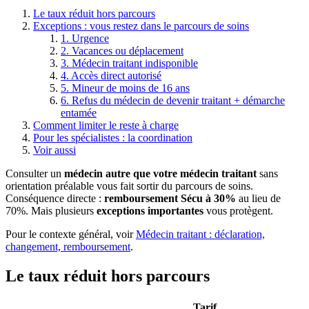
Le taux réduit hors parcours
Exceptions : vous restez dans le parcours de soins
1. Urgence
2. Vacances ou déplacement
3. Médecin traitant indisponible
4. Accès direct autorisé
5. Mineur de moins de 16 ans
6. Refus du médecin de devenir traitant + démarche
entamée
Comment limiter le reste à charge
Pour les spécialistes : la coordination
Voir aussi
Consulter un
médecin autre que votre médecin traitant
sans
orientation préalable vous fait sortir du parcours de soins.
Conséquence directe :
remboursement Sécu à 30%
au lieu de
70%. Mais plusieurs
exceptions importantes
vous protègent.
Pour le contexte général, voir
Médecin traitant : déclaration,
changement, remboursement
.
Le taux réduit hors parcours
Tarif