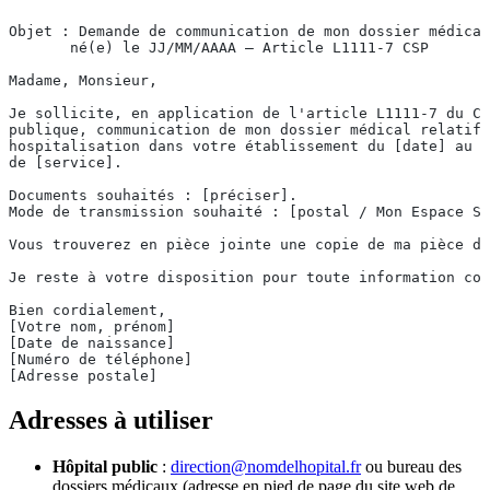
Objet : Demande de communication de mon dossier médical
       né(e) le JJ/MM/AAAA — Article L1111-7 CSP
Madame, Monsieur,
Je sollicite, en application de l'article L1111-7 du Co
publique, communication de mon dossier médical relatif 
hospitalisation dans votre établissement du [date] au [
de [service].
Documents souhaités : [préciser].
Mode de transmission souhaité : [postal / Mon Espace Sa
Vous trouverez en pièce jointe une copie de ma pièce d'
Je reste à votre disposition pour toute information com
Bien cordialement,
[Votre nom, prénom]
[Date de naissance]
[Numéro de téléphone]
[Adresse postale]
Adresses à utiliser
Hôpital public
:
direction@nomdelhopital.fr
ou bureau des
dossiers médicaux (adresse en pied de page du site web de