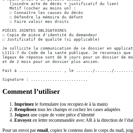
   (joindre acte de décès + justificatif du lien)
   Motif (cocher au moins un) :
   ☐ Connaître les causes du décès
   ☐ Défendre la mémoire du défunt
   ☐ Faire valoir mes droits
PIÈCES JOINTES OBLIGATOIRES
☐ Copie de pièce d'identité du demandeur
☐ Justificatif de qualité (si applicable)
Je sollicite la communication de ce dossier en applicat
L1111-7 du Code de la santé publique. Je reconnais que 
légaux de réponse sont de 8 jours pour un dossier de mo
et de 2 mois pour un dossier plus ancien.
Fait à .................. , le ......./......./........
Signature : ........................
Comment l’utiliser
Imprimez
le formulaire (ou recopiez-le à la main)
Remplissez
tous les champs et cochez les cases adaptées
Joignez
une copie de votre pièce d’identité
Envoyez
en lettre recommandée avec AR à la direction de l’éta
Pour un envoi par
email
, copiez le contenu dans le corps du mail, joig