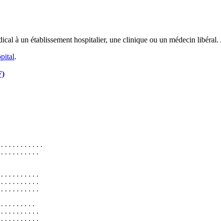
al à un établissement hospitalier, une clinique ou un médecin libéral. 
pital
.
F)
...........
..........
..........
..........
..........
.........
..........
..........