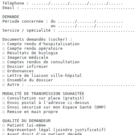
Téléphone : ......./......./......./......./......
Email : ...............................................
DEMANDE
Période concernée : du ......./......./........... 
                    au ......./......./...........
Service / spécialité : ................................
Documents demandés (cocher) :
☐ Compte rendu d'hospitalisation
☐ Compte rendu opératoire
☐ Résultats de biologie
☐ Imagerie médicale
☐ Comptes rendus de consultation
☐ Dossier infirmier
☐ Ordonnances
☐ Lettre de liaison ville-hôpital
☐ Ensemble du dossier
☐ Autre : .............................................
MODALITÉ DE TRANSMISSION SOUHAITÉE
☐ Consultation sur place (gratuit)
☐ Envoi postal à l'adresse ci-dessus
☐ Envoi sécurisé sur mon Espace Santé (DMP)
☐ Remise en main propre
QUALITÉ DU DEMANDEUR
☐ Patient lui-même
☐ Représentant légal (joindre justificatif)
☐ Ayant droit d'un patient décédé