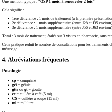
Une mention typique :
“QSP 1 mois, à renouveler 2 fois”
.
Cela signifie :
1ère délivrance : 1 mois de traitement (à la première présentati
2e délivrance : 1 mois supplémentaire (entre J28 et J35 environ
3e délivrance : 1 mois supplémentaire (entre J56 et J63 environ
Total
: 3 mois de traitement, étalés sur 3 visites en pharmacie, sans r
Cette pratique réduit le nombre de consultations pour les traitements 
mésusage.
4. Abréviations fréquentes
Posologie
cp
= comprimé
gél
= gélule
gtte
ou
gt
= goutte
cc
= cuillère à café (5 ml)
CS
= cuillère à soupe (15 ml)
ml
= millilitre