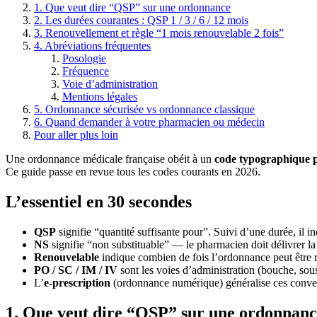
1. Que veut dire “QSP” sur une ordonnance
2. Les durées courantes : QSP 1 / 3 / 6 / 12 mois
3. Renouvellement et règle “1 mois renouvelable 2 fois”
4. Abréviations fréquentes
Posologie
Fréquence
Voie d’administration
Mentions légales
5. Ordonnance sécurisée vs ordonnance classique
6. Quand demander à votre pharmacien ou médecin
Pour aller plus loin
Une ordonnance médicale française obéit à un
code typographique p
Ce guide passe en revue tous les codes courants en 2026.
L’essentiel en 30 secondes
QSP
signifie “quantité suffisante pour”. Suivi d’une durée, il in
NS
signifie “non substituable” — le pharmacien doit délivrer l
Renouvelable
indique combien de fois l’ordonnance peut être 
PO / SC / IM / IV
sont les voies d’administration (bouche, sous
L’
e-prescription
(ordonnance numérique) généralise ces convent
1. Que veut dire “QSP” sur une ordonnanc