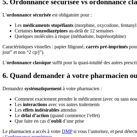
5. Ordonnance sécurisée vs ordonnance cla
L’
ordonnance sécurisée
est obligatoire pour :
Les
médicaments stupéfiants
(morphine, oxycodone, fentany
Certaines
benzodiazépines
au-delà de 12 semaines
Quelques molécules à risque (méthadone, buprénorphine)
Caractéristiques visuelles : papier filigrané,
carrés pré-imprimés
pour
jour” et non “2 cp/j”).
L’
ordonnance classique
suffit pour la quasi-totalité des autres prescr
6. Quand demander à votre pharmacien o
Demandez
systématiquement
à votre pharmacien :
Comment exactement prendre le médicament (avec ou sans nour
Les
interactions
avec vos autres traitements
Les
effets indésirables
attendus
Le
délai d’action
(quand commence l’effet)
Que faire en cas d’
oubli
d’une prise
Le pharmacien a accès à votre
DMP
si vous l’autorisez, et peut détec
: l’ordonnance numérique
.