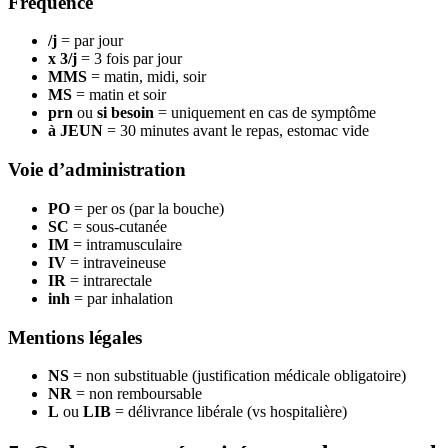
Fréquence
/j
= par jour
x 3/j
= 3 fois par jour
MMS
= matin, midi, soir
MS
= matin et soir
prn
ou
si besoin
= uniquement en cas de symptôme
à JEUN
= 30 minutes avant le repas, estomac vide
Voie d’administration
PO
= per os (par la bouche)
SC
= sous-cutanée
IM
= intramusculaire
IV
= intraveineuse
IR
= intrarectale
inh
= par inhalation
Mentions légales
NS
= non substituable (justification médicale obligatoire)
NR
= non remboursable
L
ou
LIB
= délivrance libérale (vs hospitalière)