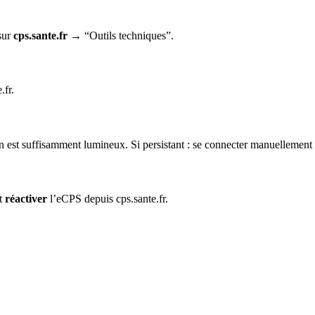
sur
cps.sante.fr
→ “Outils techniques”.
.fr.
ran est suffisamment lumineux. Si persistant : se connecter manuellemen
ut
réactiver
l’eCPS depuis cps.sante.fr.