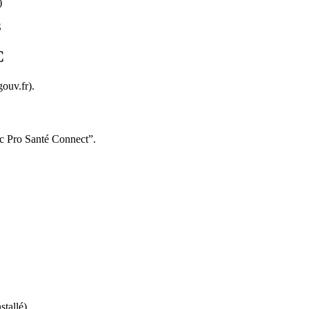
)
S
C
gouv.fr).
ec Pro Santé Connect”.
stallé)