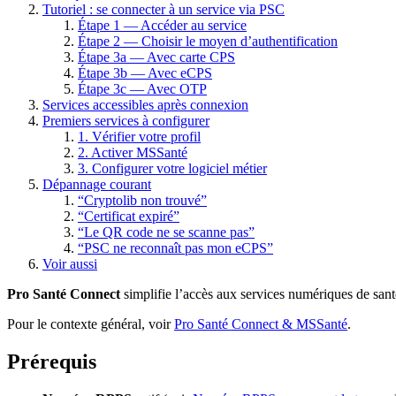
Tutoriel : se connecter à un service via PSC
Étape 1 — Accéder au service
Étape 2 — Choisir le moyen d’authentification
Étape 3a — Avec carte CPS
Étape 3b — Avec eCPS
Étape 3c — Avec OTP
Services accessibles après connexion
Premiers services à configurer
1. Vérifier votre profil
2. Activer MSSanté
3. Configurer votre logiciel métier
Dépannage courant
“Cryptolib non trouvé”
“Certificat expiré”
“Le QR code ne se scanne pas”
“PSC ne reconnaît pas mon eCPS”
Voir aussi
Pro Santé Connect
simplifie l’accès aux services numériques de santé
Pour le contexte général, voir
Pro Santé Connect & MSSanté
.
Prérequis