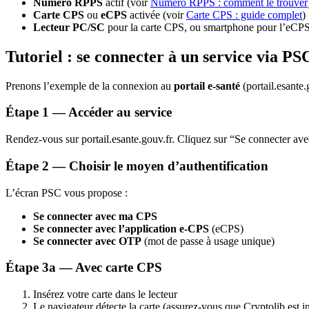
Numéro RPPS
actif (voir
Numéro RPPS : comment le trouver
Carte CPS
ou
eCPS
activée (voir
Carte CPS : guide complet
)
Lecteur PC/SC
pour la carte CPS, ou smartphone pour l’eCP
Tutoriel : se connecter à un service via PS
Prenons l’exemple de la connexion au
portail e-santé
(portail.esante.
Étape 1 — Accéder au service
Rendez-vous sur portail.esante.gouv.fr. Cliquez sur “Se connecter av
Étape 2 — Choisir le moyen d’authentification
L’écran PSC vous propose :
Se connecter avec ma CPS
Se connecter avec l’application e-CPS
(eCPS)
Se connecter avec OTP
(mot de passe à usage unique)
Étape 3a — Avec carte CPS
Insérez votre carte dans le lecteur
Le navigateur détecte la carte (assurez-vous que Cryptolib est in