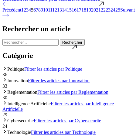
Précédent
1
2
3
4
5
6
7
8
9
10
11
12
13
14
15
16
17
18
19
20
21
22
23
24
25
Suivant
Rechercher un article
Rechercher
Catégorie
Politique
Filtrer les articles par Politique
36
Innovation
Filtrer les articles par Innovation
33
Reglementation
Filtrer les articles par Reglementation
30
Intelligence Artificielle
Filtrer les articles par Intelligence
Artificielle
29
Cybersecurite
Filtrer les articles par Cybersecurite
24
Technologie
Filtrer les articles par Technologie