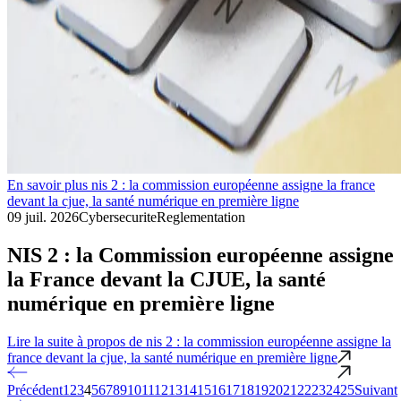
En savoir plus nis 2 : la commission européenne assigne la france
devant la cjue, la santé numérique en première ligne
09 juil. 2026
Cybersecurite
Reglementation
NIS 2 : la Commission européenne assigne
la France devant la CJUE, la santé
numérique en première ligne
Lire la suite
à propos de nis 2 : la commission européenne assigne la
france devant la cjue, la santé numérique en première ligne
Précédent
1
2
3
4
5
6
7
8
9
10
11
12
13
14
15
16
17
18
19
20
21
22
23
24
25
Suivant